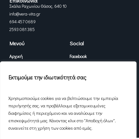
Επικοινωνία
Σκάλα Ραχωνίου Θάσος, 640 10
info@vera-vita.gr
694 457 0689
2593 081 385
Μενού
Social
Αρχική
Facebook
Διαμερίσματα
Instagram
Εκτιμούμε την ιδιωτικότητά σας
Vera Vita
Χρησιμοποιούμε cookies για να βελτιώσουμε την εμπειρία
Επικοινωνία
περιήγησής σας, να προβάλλουμε εξατομικευμένες
διαφημίσεις ή περιεχόμενο και να αναλύουμε την
επισκεψιμότητά μας. Κάνοντας κλικ στο "Αποδοχή όλων",
συναινείτε στη χρήση των cookies από εμάς.