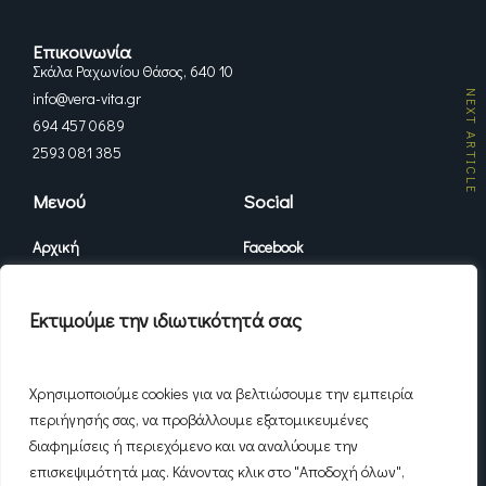
Επικοινωνία
Σκάλα Ραχωνίου Θάσος, 640 10
NEXT ARTICLE
info@vera-vita.gr
694 457 0689
2593 081 385
Μενού
Social
Αρχική
Facebook
Διαμερίσματα
Instagram
Εκτιμούμε την ιδιωτικότητά σας
Vera Vita
Χρησιμοποιούμε cookies για να βελτιώσουμε την εμπειρία
Επικοινωνία
περιήγησής σας, να προβάλλουμε εξατομικευμένες
διαφημίσεις ή περιεχόμενο και να αναλύουμε την
επισκεψιμότητά μας. Κάνοντας κλικ στο "Αποδοχή όλων",